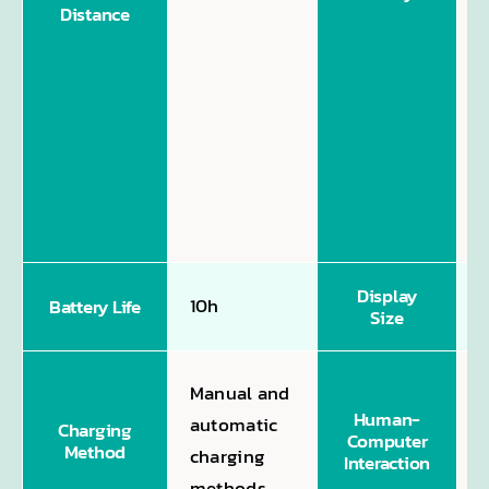
c
Distance
v
a
c
h
a
i
d
1
Display
10h
Battery Life
Size
(
C
Manual and
t
Human-
automatic
Charging
Computer
f
Method
charging
Interaction
v
methods