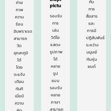
กับ
ถ่าย
pictures
การ
ภาพ
รองรับ
สื่อสาร
ความ
การ
และ
ร้อน
เล่น
การมี
อินฟราเรด
วิดีโอ
ปฏิสัมพันธ์
สามารถ
แสดง
ระหว่าง
วัด
รูปภาพ
มนุษย์
อุณหภูมิ
ได้
กับหุ่น
ได้
หลาย
ยนต์
โดย
รูป
จะแจ้ง
แบบ
เตือน
รองรับ
ทันที
หลาย
เมื่อมี
ภาษา
ความ
สามารถ
ผิด