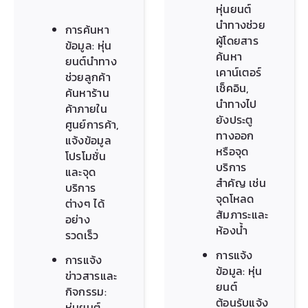
หุ่นยนต์
นำทางช่วย
การค้นหา
ผู้โดยสาร
ข้อมูล: หุ่น
ค้นหา
ยนต์นำทาง
เคาน์เตอร์
ช่วยลูกค้า
เช็คอิน,
ค้นหาร้าน
นำทางไป
ค้าภายใน
ยังประตู
ศูนย์การค้า,
ทางออก
แจ้งข้อมูล
หรือจุด
โปรโมชั่น
บริการ
และจุด
สำคัญ เช่น
บริการ
จุดโหลด
ต่างๆ ได้
สัมภาระและ
อย่าง
ห้องน้ำ
รวดเร็ว
การแจ้ง
การแจ้ง
ข้อมูล: หุ่น
ข่าวสารและ
ยนต์
กิจกรรม:
ต้อนรับแจ้ง
หุ่นยนต์