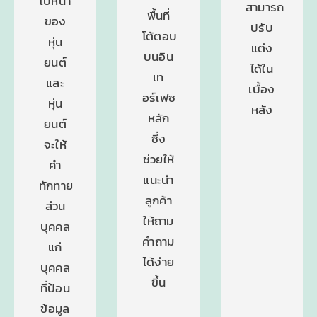
ใบหน้า
สามารถ
พื้นที่
ของ
ปรับ
โต้ตอบ
หุ่น
แต่ง
บนอิน
ยนต์
ได้ใน
เท
และ
เบื้อง
อร์เฟซ
หุ่น
หลัง
หลัก
ยนต์
ซึ่ง
จะให้
ช่วยให้
คำ
แนะนำ
ทักทาย
ลูกค้า
ส่วน
ให้ถาม
บุคคล
คำถาม
แก่
ได้ง่าย
บุคคล
ขึ้น
ที่ป้อน
ข้อมูล