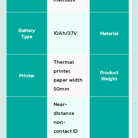
i
e
Battery
10Ah/37V
Material
Type
p
m
Thermal
printer,
Product
Printer
Weight
paper width
50mm
Near-
distance
non-
contact ID