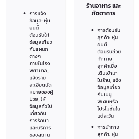
ร้านอาหาร และ
ภัตตาคาร
การแจ้ง
ข้อมูล: หุ่น
ยนต์
การต้อนรับ
ต้อนรับให้
ลูกค้า: หุ่น
ข้อมูลเกี่ยว
ยนต์
กับแผนก
ต้อนรับช่วย
ต่างๆ
ทักทาย
ภายในโรง
ลูกค้าเมื่อ
พยาบาล,
เดินเข้ามา
แจ้งราย
ในร้าน, แจ้ง
ละเอียดนัด
ข้อมูลเกี่ยว
หมายของผู้
กับเมนู
ป่วย, ให้
พิเศษหรือ
ข้อมูลทั่วไป
โปรโมชั่นใน
เกี่ยวกับ
แต่ละวัน
การรักษา
การนำทาง
และบริการ
ลูกค้า: หุ่น
ของสถาน