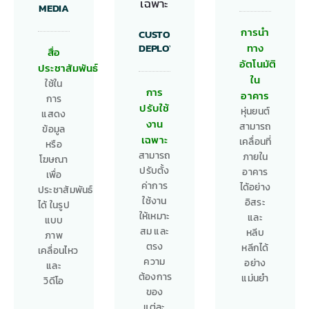
MEDIA
การนำ
CUSTOMIZED
DEPLOYMENT
ทาง
สื่อ
อัตโนมัติ
ประชาสัมพันธ์
ใน
ใช้ใน
การ
อาคาร
การ
ปรับใช้
หุ่นยนต์
แสดง
งาน
สามารถ
ข้อมูล
เฉพาะ
เคลื่อนที่
หรือ
สามารถ
ภายใน
โฆษณา
ปรับตั้ง
อาคาร
เพื่อ
ค่าการ
ได้อย่าง
ประชาสัมพันธ์
ใช้งาน
อิสระ
ได้ ในรูป
ให้เหมาะ
และ
แบบ
สม และ
หลีบ
ภาพ
ตรง
หลีกได้
เคลื่อนไหว
ความ
อย่าง
และ
ต้องการ
แม่นยำ
วิดีโอ
ของ
แต่ละ