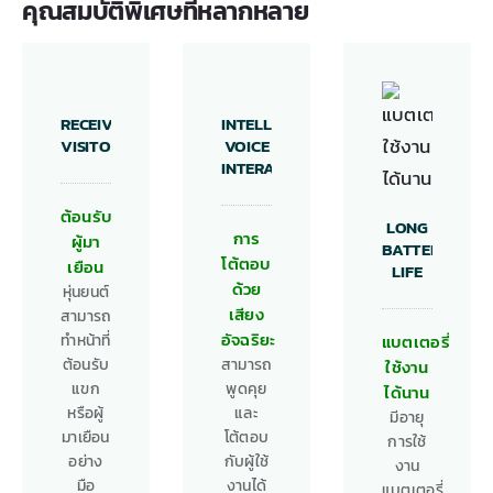
คุณสมบัติพิเศษที่หลากหลาย
RECEIVING
INTELLIGENT
VISITOR
VOICE
INTERACTION
ต้อนรับ
LONG
การ
ผู้มา
BATTERY
โต้ตอบ
เยือน
LIFE
ด้วย
หุ่นยนต์
เสียง
สามารถ
อัจฉริยะ
ทำหน้าที่
แบตเตอรี่
ต้อนรับ
สามารถ
ใช้งาน
แขก
พูดคุย
ได้นาน
หรือผู้
และ
มีอายุ
มาเยือน
โต้ตอบ
การใช้
อย่าง
กับผู้ใช้
งาน
มือ
งานได้
แบตเตอรี่