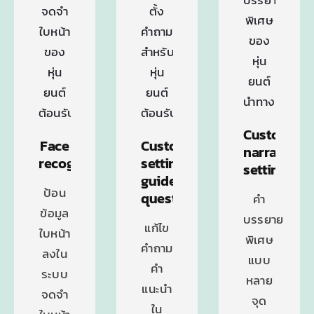
Custom
Face
Custom
narration
recognition
settings
settings
guide
ป้อน
question
คำ
ข้อมูล
บรรยาย
แก้ไข
ใบหน้า
พิเศษ
คำถาม
ลงใน
แบบ
คำ
ระบบ
หลาย
แนะนำ
จดจำ
จุด
ใน