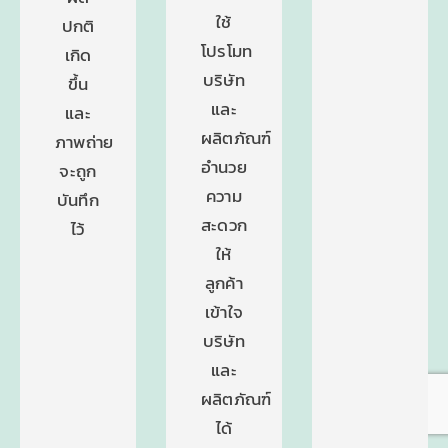
ใช้
ปกติ
โปรโมท
เกิด
บริษัท
ขึ้น
และ
และ
ผลิตภัณฑ์
ภาพถ่าย
อำนวย
จะถูก
ความ
บันทึก
สะดวก
ไว้
ให้
ลูกค้า
เข้าใจ
บริษัท
และ
ผลิตภัณฑ์
ได้