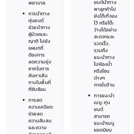
ยนต์นำทาง
พยาบาล
พาลูกค้าไป
การนำทาง:
ยังโต๊ะที่จอง
หุ่นยนต์
ไว้ หรือโต๊ะ
ช่วยนำทาง
ว่างได้อย่าง
ผู้ป่วยและ
สะดวกและ
ญาติ ไปยัง
รวดเร็ว,
แผนกที่
รวมถึง
ต้องการ
แนะนำทาง
ลดความยุ่ง
ไปห้องน้ำ
ยากในการ
หรือโซน
ค้นหาเส้น
ต่างๆ
ทางในพื้นที่
ภายในร้าน
ที่ซับซ้อน
การแนะนำ
การลด
เมนู: หุ่น
ความเครียด:
ยนต์
ช่วยลด
สามารถ
ความสับสน
แนะนำเมนู
และความ
ยอดนิยม