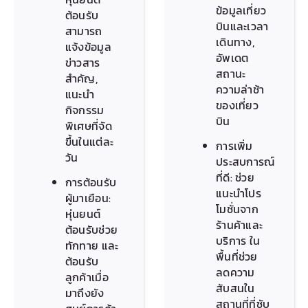
ข้อมูลเที่ยว
ต้อนรับ
บินและเวลา
สามารถ
เดินทาง,
แจ้งข้อมูล
อัพเดต
ข่าวสาร
สถานะ
สำคัญ,
ความล่าช้า
แนะนำ
ของเที่ยว
กิจกรรม
บิน
พิเศษที่จัด
ขึ้นในแต่ละ
การเพิ่ม
วัน
ประสบการณ์
ที่ดี: ช่วย
การต้อนรับ
แนะนำโปร
ผู้มาเยือน:
โมชั่นจาก
หุ่นยนต์
ร้านค้าและ
ต้อนรับช่วย
บริการ ใน
ทักทาย และ
พื้นที่ช่วย
ต้อนรับ
ลดความ
ลูกค้าเมื่อ
สับสนใน
มาถึงยัง
สถานที่ที่ซับ