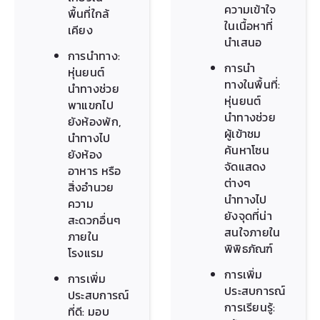
ความเข้าใจ
พื้นที่ใกล้
ในเนื้อหาที่
เคียง
นำเสนอ
การนำทาง:
การนำ
หุ่นยนต์
ทางในพื้นที่:
นำทางช่วย
หุ่นยนต์
พาแขกไป
นำทางช่วย
ยังห้องพัก,
ผู้เข้าชม
นำทางไป
ค้นหาโซน
ยังห้อง
จัดแสดง
อาหาร หรือ
ต่างๆ
สิ่งอำนวย
นำทางไป
ความ
ยังจุดที่น่า
สะดวกอื่นๆ
สนใจภายใน
ภายใน
พิพิธภัณฑ์
โรงแรม
การเพิ่ม
การเพิ่ม
ประสบการณ์
ประสบการณ์
การเรียนรู้:
ที่ดี: มอบ