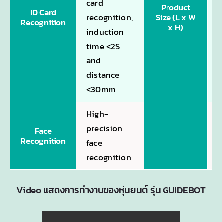
card
Product
ID Card
recognition,
Size (L x W
Recognition
x H)
induction
time <2S
and
distance
<30mm
High-
precision
Face
Recognition
face
recognition
Video แสดงการทำงานของหุ่นยนต์ รุ่น GUIDEBOT