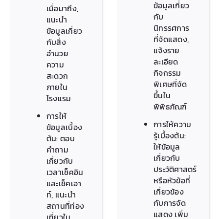
ข้อมูลเกี่ยว
เมื่อมาถึง,
กับ
แนะนำ
นิทรรศการ
ข้อมูลเกี่ยว
ที่จัดแสดง,
กับสิ่ง
แจ้งราย
อำนวย
ละเอียด
ความ
กิจกรรม
สะดวก
พิเศษที่จัด
ภายใน
ขึ้นใน
โรงแรม
พิพิธภัณฑ์
การให้
การให้ความ
ข้อมูลเบื้อง
รู้เบื้องต้น:
ต้น: ตอบ
ให้ข้อมูล
คำถาม
เกี่ยวกับ
เกี่ยวกับ
ประวัติศาสตร์
เวลาเช็คอิน
หรือหัวข้อที่
และเช็คเอา
เกี่ยวข้อง
ท์, แนะนำ
กับการจัด
สถานที่ท่อง
แสดง เพิ่ม
เที่ยวใน