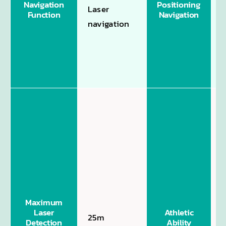
o
Navigation
Positioning
Laser
Function
Navigation
a
navigation
n
v
n
T
c
t
d
f
Maximum
Laser
Athletic
25m
a
Detection
Ability