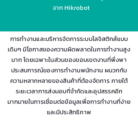
จาก Hikrobot
การทำงานและบริหารจัดการระบบโลจิสติกส์แบบ
เดิมๆ มีโอกาสของความผิดพลาดในการทำงานสูง
มาก โดยเฉพาะในส่วนของขอบเขตงานที่พึ่งพา
ประสบการณ์ของการทำงานพนักงาน ผนวกกับ
ความหลากหลายของสินค้าที่ต้องจัดการ ภายใต้
ระยะเวลาการส่งมอบที่จำกัดและอุปสรรคอีก
มากมายในการเชื่อมต่อข้อมูลเพื่อการทำงานที่ง่าย
และมีประสิทธิภาพ