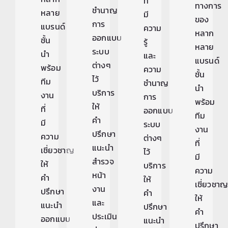
ที่
ทางการ
ชำนาญ
หลาย
มี
ของ
การ
แบรนด์
ความ
หลาก
ออกแบบ
ชั้น
รู้
หลาย
ระบบ
นำ
และ
แบรนด์
ต่างๆ
พร้อม
ความ
ชั้น
ไว้
ทีม
ชำนาญ
นำ
บริการ
งาน
การ
พร้อม
ให้
ที่
ออกแบบ
ทีม
คำ
มี
ระบบ
งาน
ปรึกษา
ความ
ต่างๆ
ที่
แนะนำ
เชี่ยวชาญ
ไว้
มี
สำรวจ
ให้
บริการ
ความ
หน้า
คำ
ให้
เชี่ยวชา
งาน
ปรึกษา
คำ
ให้
และ
แนะนำ
ปรึกษา
คำ
ประเมิน
ออกแบบ
แนะนำ
ปรึกษา