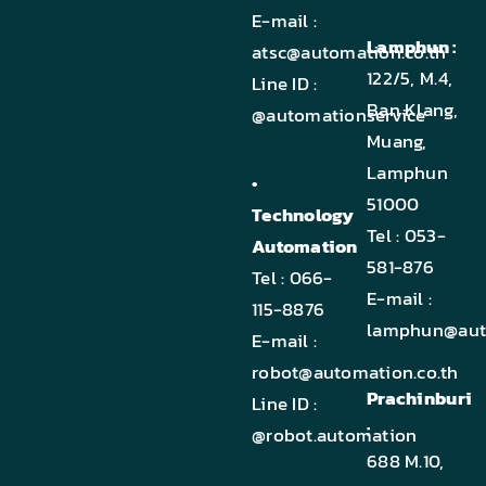
E-mail :
Lamphun :
atsc@automation.co.th
122/5, M.4,
Line ID :
Ban Klang,
@automationservice
Muang,
Lamphun
•
51000
Technology
Tel :
053-
Automation
581-876
Tel :
066-
E-mail :
115-8876
lamphun@auto
E-mail :
robot@automation.co.th
Prachinburi
Line ID :
:
@robot.automation
688 M.10,