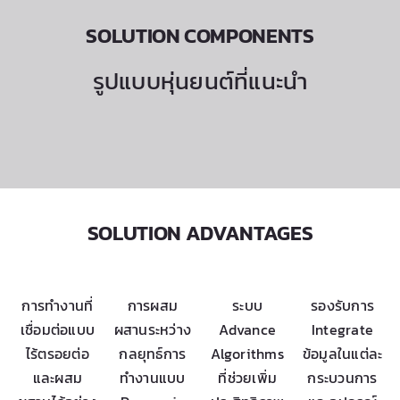
SOLUTION COMPONENTS
รูปแบบหุ่นยนต์ที่แนะนำ
SOLUTION ADVANTAGES
การทำงานที่
การผสม
ระบบ
รองรับการ
เชื่อมต่อแบบ
ผสานระหว่าง
Advance
Integrate
ไร้ตรอยต่อ
กลยุทธ์การ
Algorithms
ข้อมูลในแต่ละ
และผสม
ทำงานแบบ
ที่ช่วยเพิ่ม
กระบวนการ