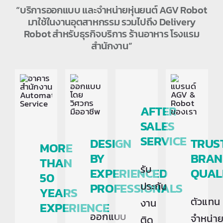
“บริการออกแบบ และจำหน่ายหุ่นยนต์ AGV Robot
มาใช้ในงานอุตสาหกรรม รวมไปถึง Delivery
Robot สำหรับธุรกิจบริการ ร้านอาหาร โรงแรม
สำนักงาน”
AFTER
SALES
SERVICE
DESIGN
TRUS
MORE
BY
BRAN
THAN
รับ
EXPERIENCED
QUAL
50
ประกัน
PROFESSIONALS
YEARS
ตัวแทน
งาน
EXPERIENCE
ออกแบบ
จำหน่า
ติด