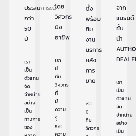
โดย
จาก
ประสบการณ์
ตั้ง
วิศวกร
แบรนด์
กว่า
พร้อม
มือ
ชั้น
50
ทีม
อาชีพ
นำ
ปี
งาน
AUTHO
บริการ
DEALE
หลัง
เรา
เรา
มี
การ
เป็น
ทีม
ตัวแทน
ขาย
เรา
วิศวกร
จัด
เป็น
ที่
จำหน่าย
ตัวแทน
มี
อย่าง
เรา
จัด
ความ
เป็น
มี
จำหน่าย
รู้
ทางการ
ทีม
อย่าง
และ
ของ
วิศวกร
เป็น
ความ
หลาก