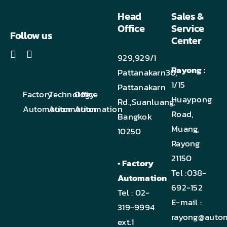
Head
Sales &
Office
Service
Follow us
Center
929,929/1
Rayong :
Pattanakarn30,
1/15
Pattanakarn
Factory
Technology
Office
Huaypong
Rd.,Suanluang,
Automation
Automation
Automation
Road,
Bangkok
Muang,
10250
Rayong
21150
• Factory
Tel :
038-
Automation
692-152
Tel :
02-
E-mail :
319-9994
rayong@autom
ext.1