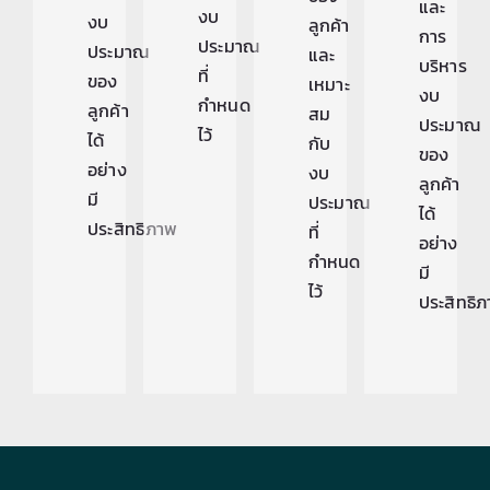
และ
งบ
งบ
ลูกค้า
การ
ประมาณ
ประมาณ
และ
บริหาร
ที่
ของ
เหมาะ
งบ
กำหนด
ลูกค้า
สม
ประมาณ
ไว้
ได้
กับ
ของ
อย่าง
งบ
ลูกค้า
มี
ประมาณ
ได้
ประสิทธิภาพ
ที่
อย่าง
กำหนด
มี
ไว้
ประสิทธิ