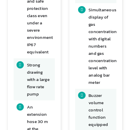
and safe
protection
Simultaneous
class even
display of
under a
gas
severe
concentration
environment
with digital
IP67
numbers
equivalent
and gas
concentration
Strong
level with
drawing
analog bar
with a large
meter
flow rate
pump
Buzzer
volume
An
control
extension
function
hose 30 m
equipped
at the