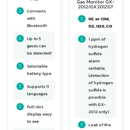
Connects
with
HC or CH4,
Bluetooth
O2, H2S, CO
Up to 5
1 ppm of
gases can
hydrogen
be detected!
sulfide
alarm
Selectable
settable.
battery type
(detection
of hydrogen
Supports 11
sulfide is
languages
possible
with GX-
Full-dot
2012 only)
display easy
to see
Leak of the