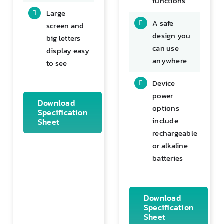
functions
Large
A safe
screen and
design you
big letters
can use
display easy
anywhere
to see
Device
power
Download
options
Specification
include
Sheet
rechargeable
or alkaline
batteries
Download
Specification
Sheet