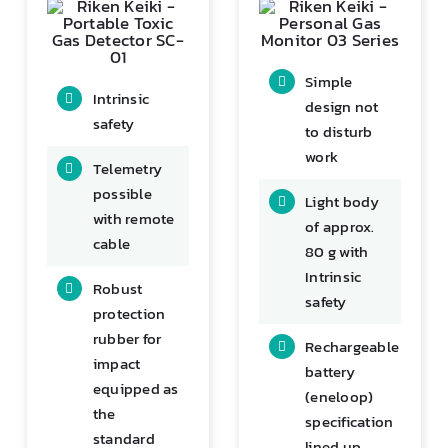
Simple
Intrinsic
design not
safety
to disturb
work
Telemetry
possible
Light body
with remote
of approx.
cable
80 g with
Intrinsic
Robust
safety
protection
rubber for
Rechargeable
impact
battery
equipped as
(eneloop)
the
specification
standard
lined up