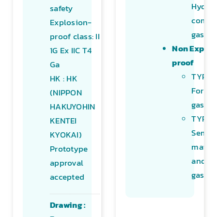
Hydro
safety
combu
Explosion-
gas
proof class: II
Non Explos
1G Ex IIC T4
proof
Ga
TYPE 
HK : HK
For Fu
(NIPPON
gas
HAKUYOHIN
TYPE S
KENTEI
Semic
KYOKAI)
materi
Prototype
and ge
approval
gas
accepted
Drawing :