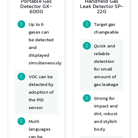
Up to 6
Target gas
gases can
changeable
be detected
Quick and
and
reliable
displayed
detection
simultaneously
for small
VOC can be
amount of
detected by
gas leakage
adoption of
Strong for
the PID
impact and
sensor
dirt, robust
Multi
and stylish
languages
body
can be