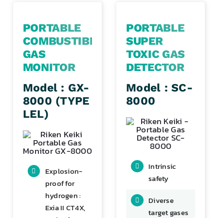
PORTABLE
PORTABLE
COMBUSTIBLE
SUPER
GAS
TOXIC GAS
MONITOR
DETECTOR
Model : GX-
Model : SC-
8000 (TYPE
8000
LEL)
Intrinsic
Explosion-
safety
proof for
hydrogen :
Diverse
Exia II CT4X,
target gases