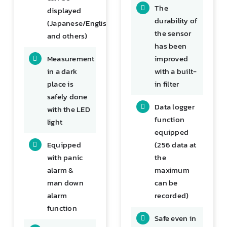
The
displayed
durability of
(Japanese/English
the sensor
and others)
has been
Measurement
improved
in a dark
with a built-
place is
in filter
safely done
Data logger
with the LED
function
light
equipped
Equipped
(256 data at
with panic
the
alarm &
maximum
man down
can be
alarm
recorded)
function
Safe even in