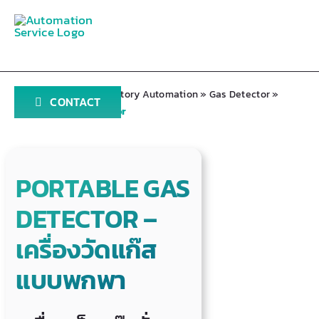
Skip
to
content
Home
»
Products
»
Factory Automation
»
Gas Detector
»
CONTACT
Portable Type Detector
PORTABLE GAS
DETECTOR –
เครื่องวัดแก๊ส
แบบพกพา