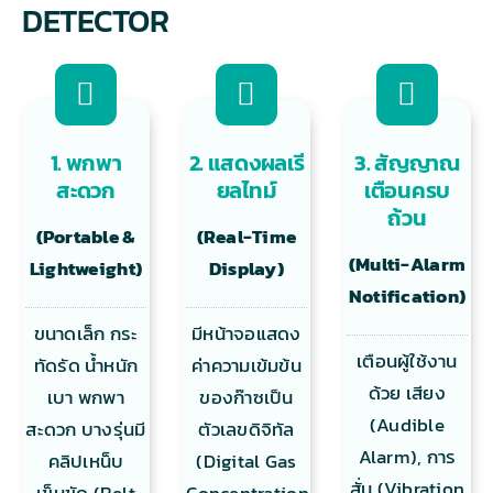
DETECTOR
1. พกพา
2. แสดงผลเรี
3. สัญญาณ
สะดวก
ยลไทม์
เตือนครบ
ถ้วน
(Portable &
(Real-Time
(Multi-Alarm
Lightweight)
Display)
Notification)
ขนาดเล็ก กระ
มีหน้าจอแสดง
เตือนผู้ใช้งาน
ทัดรัด น้ำหนัก
ค่าความเข้มข้น
ด้วย เสียง
เบา พกพา
ของก๊าซเป็น
(Audible
สะดวก บางรุ่นมี
ตัวเลขดิจิทัล
Alarm), การ
คลิปเหน็บ
(Digital Gas
สั่น (Vibration
เข็มขัด (Belt
Concentration