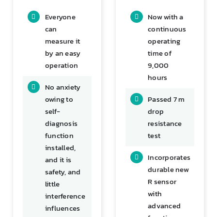
Everyone
Now with a
can
continuous
measure it
operating
by an easy
time of
operation
9,000
hours
No anxiety
owing to
Passed 7 m
self-
drop
diagnosis
resistance
function
test
installed,
Incorporates
and it is
durable new
safety, and
R sensor
little
with
interference
advanced
influences