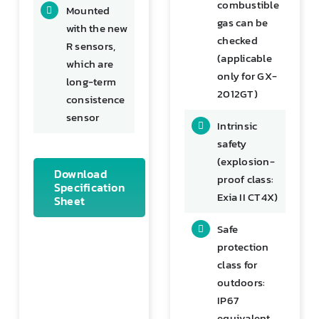
combustible
Mounted
gas can be
with the new
checked
R sensors,
(applicable
which are
only for GX-
long-term
2012GT)
consistence
sensor
Intrinsic
safety
(explosion-
Download
proof class:
Specification
Exia II CT4X)
Sheet
Safe
protection
class for
outdoors:
IP67
equivalent