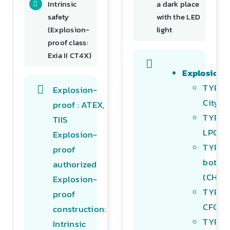
Intrinsic
a dark place
safety
with the LED
(Explosion-
light
proof class:
Exia II CT4X)
Explosion-
TYPE M
Explosion-
City g
proof : ATEX,
TYPE L
TIIS
LPG
Explosion-
TYPE M
proof
both C
authorized
(CH₄) 
Explosion-
TYPE F
proof
CFC ga
construction:
TYPE H
Intrinsic