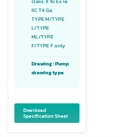
class: II 1G Ex ia
IIC T4 Ga
TYPE M/TYPE
L/TYPE
ML/TYPE
F/TYPE F only
Drawing : Pump
drawing type
Download
Specification Sheet