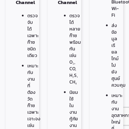
Bluetoo
Channel
Channel
Wi-
Fi
ตรวจ
ตรวจ
จับ
ได้
ส่ง
ได้
หลาย
ข้อ
เฉพาะ
ก๊าซ
มูล
ก๊าซ
พร้อม
เรี
ชนิด
กัน
ยล
เดียว
เช่น
ไทม์
O₂,
ไป
เหมาะ
CO,
ยัง
กับ
H₂S,
ศูนย์
งาน
CH₄
ควบคุม
ที่
ต้อง
นิยม
เหมาะ
วัด
ใช้
กับ
ก๊าซ
ใน
งาน
เฉพาะ
งาน
อุตสาหก
เจาะจง
กู้ภัย
ใหญ่
เช่น
งาน
ที่