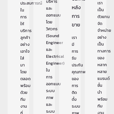
บริหาร
เรา
ประสบการณ์
หลัง
และ
เป็น
ใน
ออกแบบ
การ
ตัวแทน
การ
โดย
จัด
ให้
ขาย
วิศวกร
จำหน่าย
บริการ
(Sound
อย่าง
ลูกค้า
เรา
Engineer
เป็น
อย่าง
มี
และ
ทางการ
เอาใจ
การ
Electrical
ของ
ใส่
รับ
Engineer)
หลาก
มา
ประกัน
ใน
หลาย
โดย
คุณภาพ
การ
แบรนด์
ตลอด
ของ
ออกแบบ
ชั้น
พร้อม
การ
ระบบ
นำ
ด้วย
ติด
ภาพ
พร้อม
ทีม
ตั้ง
และ
ทีม
งาน
ระบบ
ระบบ
งาน
ที่
ภาพ