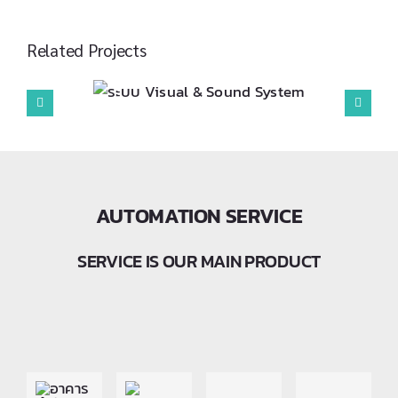
Related Projects
 & Sound
ระบบ Equipment
em
ประชุมใหญ่
AUTOMATION SERVICE
SERVICE IS OUR MAIN PRODUCT