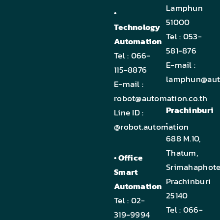
Lamphun
•
51000
Technology
Tel :
053-
Automation
581-876
Tel :
066-
E-mail :
115-8876
lamphun@auto
E-mail :
robot@automation.co.th
Prachinburi
Line ID :
:
@robot.automation
688 M.10,
Thatum,
• Office
Srimahaphote
Smart
Prachinburi
Automation
25140
Tel :
02-
Tel :
066-
319-9994