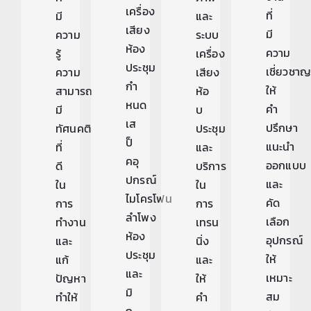
เครื่อง
ที่
มี
และ
เสียง
มี
ความ
ระบบ
ห้อง
ความ
รู้
เครื่อง
ประชุม
เชี่ยวชา
ความ
เสียง
กำ
ให้
สามารถ
ห้อ
หนด
คำ
มี
บ
เส
ปรึกษา
ทัศนคติ
ประชุม
ป็
แนะนำ
ที่
และ
คอุ
ออกแบบ
ดี
บริการ
ปกรณ์
และ
ใน
ใน
ไมโครโฟน
คัด
การ
การ
ลำโพง
เลือก
ทำงาน
เทรน
ห้อง
อุปกรณ์
และ
นิ่ง
ประชุม
ให้
แก้
และ
และ
เหมาะ
ปัญหา
ให้
มิ
สม
ทำให้
คำ
ก