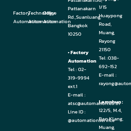
1/15
Pattanakarn
Factory
Technology
Office
Huaypong
Rd.,Suanluang,
Automation
Automation
Automation
Road,
Bangkok
Muang,
10250
Rayong
21150
• Factory
Tel :
038-
Automation
692-152
Tel :
02-
E-mail :
319-9994
rayong@autom
ext.1
E-mail :
Lamphun :
atsc@automation.co.th
122/5, M.4,
Line ID :
Ban Klang,
@automationservice
Muang,