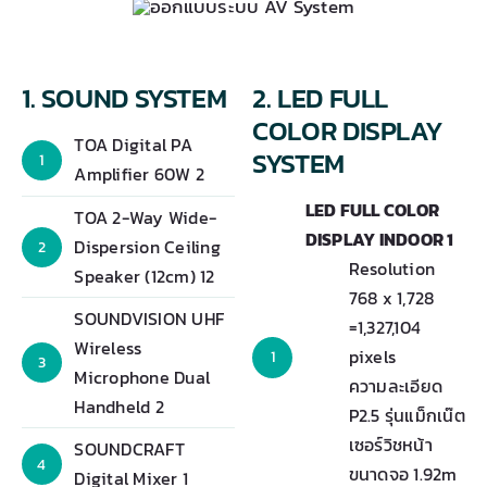
1. SOUND SYSTEM
2. LED FULL
COLOR DISPLAY
TOA Digital PA
SYSTEM
1
Amplifier 60W 2
LED FULL COLOR
TOA 2-Way Wide-
DISPLAY INDOOR 1
Dispersion Ceiling
2
Resolution
Speaker (12cm) 12
768 x 1,728
SOUNDVISION UHF
=1,327,104
Wireless
pixels
1
3
Microphone Dual
ความละเอียด
Handheld 2
P2.5 รุ่นแม็กเน๊ต
เซอร์วิชหน้า
SOUNDCRAFT
4
ขนาดจอ 1.92m
Digital Mixer 1