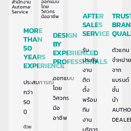
AFTER
TRUS
SALES
BRAN
MORE
SERVICE
QUAL
DESIGN
THAN
BY
50
รับ
ตัวแทน
EXPERIENCED
YEARS
ประกัน
จำหน่า
PROFESSIONALS
EXPERIENCE
งาน
จาก
ออกแบบ
ติด
แบรนด์
ประสบการณ์
โดย
ตั้ง
ชั้น
กว่า
วิศวกร
พร้อม
นำ
50
มือ
ทีม
AUTHO
ปี
อาชีพ
งาน
DEALE
ด้วย
บริการ