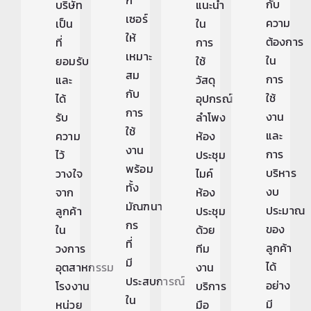
กับ
บริษัท
แนะนำ
เซอร์
ความ
เป็น
ใน
ให้
ต้องการ
ที่
การ
เหมาะ
ใน
ยอมรับ
ใช้
สม
การ
และ
วัสดุ
กับ
ใช้
ได้
อุปกรณ์
การ
งาน
รับ
ลำโพง
ใช้
และ
ความ
ห้อง
งาน
การ
ไว้
ประชุม
พร้อม
บริหาร
วางใจ
ไมค์
ทั้ง
งบ
จาก
ห้อง
มัณฑนา
ประมาณ
ลูกค้า
ประชุม
กร
ของ
ใน
ด้วย
ที่
ลูกค้า
วงการ
ทีม
มี
ได้
อุตสาหกรรม
งาน
ประสบการณ์
อย่าง
โรงงาน
บริการ
ใน
มี
หน่วย
มือ