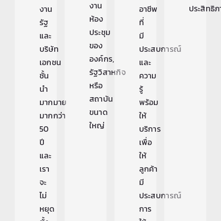
งาน
ประสิทธิ
งาน
อาชีพ
ห้อง
รัฐ
ที่
ประชุม
และ
มี
ของ
บริษัท
ประสบการณ์
องค์กร,
เอกชน
และ
รัฐวิสาหกิจ
ชั้น
ความ
หรือ
นำ
รู้
สถาบัน
มากมาย
พร้อม
ขนาด
มากกว่า
ให้
ใหญ่
50
บริการ
ปี
เพื่อ
และ
ให้
เรา
ลูกค้า
จะ
มี
ไม่
ประสบการณ์
หยุด
การ