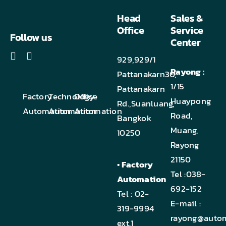
Head
Sales &
Office
Service
Follow us
Center
929,929/1
Rayong :
Pattanakarn30,
1/15
Pattanakarn
Factory
Technology
Office
Huaypong
Rd.,Suanluang,
Automation
Automation
Automation
Road,
Bangkok
Muang,
10250
Rayong
21150
• Factory
Tel :
038-
Automation
692-152
Tel :
02-
E-mail :
319-9994
rayong@autom
ext.1