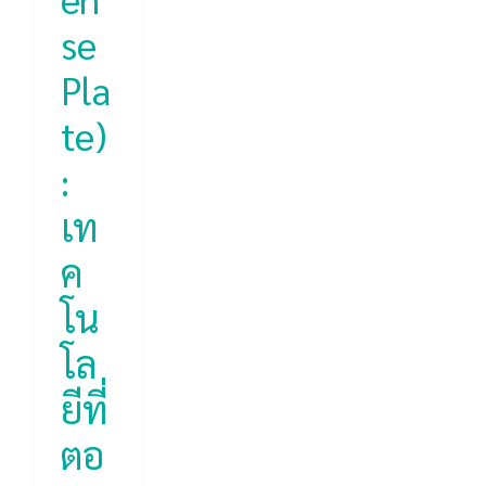
se
Pla
te)
:
เท
ค
โน
โล
ยีที่
ตอ