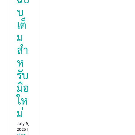
บ
เต็
ม
สำ
ห
รับ
มือ
ให
ม่
July 9,
2025
|