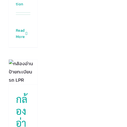
tion
Read
More
ง
าย
ยน
PR
se
 :
ลยี
บ
์
กล้
ุค
อง
ice
อ่า