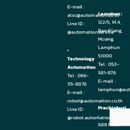
E-mail :
Lamphun :
atsc@automation.co.th
122/5, M.4,
Line ID :
Ban Klang,
@automationservice
Muang,
Lamphun
•
51000
Technology
Tel :
053-
Automation
581-876
Tel :
066-
E-mail :
115-8876
lamphun@auto
E-mail :
robot@automation.co.th
Prachinburi
Line ID :
:
@robot.automation
688 M.10,