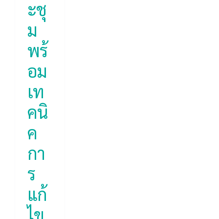
ะชุ
ม
พร้
อม
เท
คนิ
ค
กา
ร
แก้
ไข