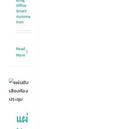
Blog
,
Office
Smart
Automa
tion
Read
More
ับ
ง
 :
ู่
ม
ปร
ณ
แผ่
่
!