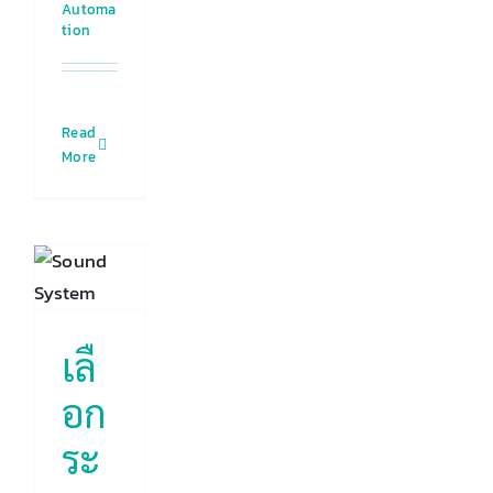
Automa
tion
ก
Read
บ
More
ง
ม
erence
d
m)
ไร
เลื
บ
์
อก
ร
ม่
ระ
ice