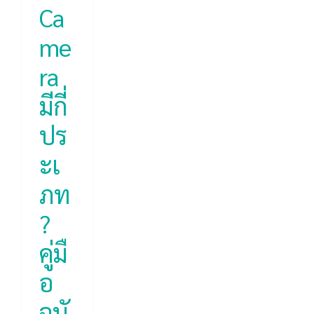
Ca
me
ra
มีกี่
ปร
ะเ
ภท
?
คู่มื
อ
ฉบั