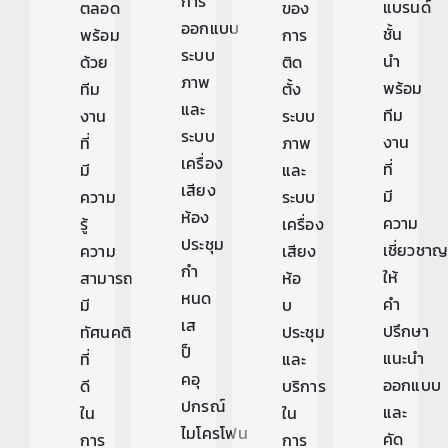
การ
แบรนด์
ตลอด
ของ
ออกแบบ
ชั้น
พร้อม
การ
ระบบ
นำ
ด้วย
ติด
ภาพ
พร้อม
ทีม
ตั้ง
และ
ทีม
งาน
ระบบ
ระบบ
งาน
ที่
ภาพ
เครื่อง
ที่
มี
และ
เสียง
มี
ความ
ระบบ
ห้อง
ความ
รู้
เครื่อง
ประชุม
เชี่ยวชา
ความ
เสียง
กำ
ให้
สามารถ
ห้อ
หนด
คำ
มี
บ
เส
ปรึกษา
ทัศนคติ
ประชุม
ป็
แนะนำ
ที่
และ
คอุ
ออกแบบ
ดี
บริการ
ปกรณ์
และ
ใน
ใน
ไมโครโฟน
คัด
การ
การ