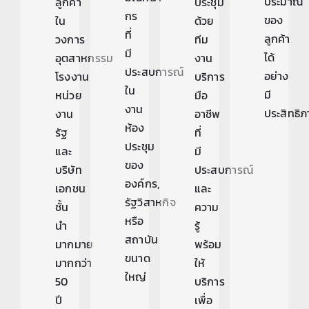
ประมาณ
ลูกค้า
ประชุม
กร
ของ
ใน
ด้วย
ที่
ลูกค้า
วงการ
ทีม
มี
ได้
อุตสาหกรรม
งาน
ประสบการณ์
อย่าง
โรงงาน
บริการ
ใน
มี
หน่วย
มือ
งาน
ประสิทธิ
งาน
อาชีพ
ห้อง
รัฐ
ที่
ประชุม
และ
มี
ของ
บริษัท
ประสบการณ์
องค์กร,
เอกชน
และ
รัฐวิสาหกิจ
ชั้น
ความ
หรือ
นำ
รู้
สถาบัน
มากมาย
พร้อม
ขนาด
มากกว่า
ให้
ใหญ่
50
บริการ
ปี
เพื่อ