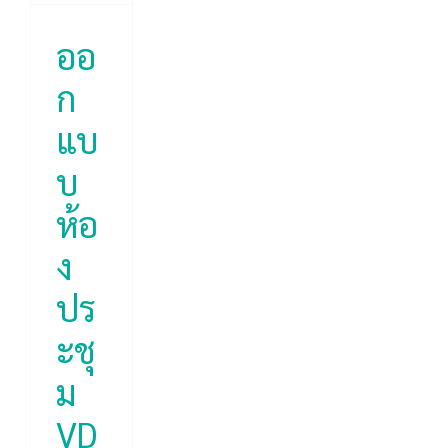
์
ุค
ออ
ก
ice
แบ
ion
บ
ห้อ
ง
ปร
ะชุ
ม
VD