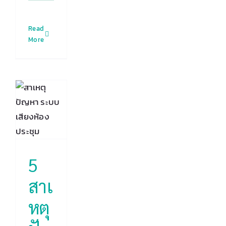
Read
More
ตุ
า
บ
ใน
ม
ม
ค
5
ข
สาเ
ice
หตุ
ion