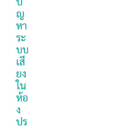
ปั
ญ
หา
ระ
บบ
เสี
ยง
ใน
ห้อ
ง
ปร