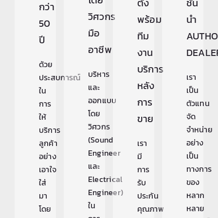
โดย
ตั้ง
ชั้น
กว่า
วิศวกร
พร้อม
นำ
50
มือ
ทีม
AUTHO
ปี
อาชีพ
งาน
DEALE
ด้วย
บริการ
บริหาร
เรา
ประสบการณ์
หลัง
และ
เป็น
ใน
ออกแบบ
การ
ตัวแทน
การ
โดย
จัด
ให้
ขาย
วิศวกร
จำหน่าย
บริการ
(Sound
อย่าง
ลูกค้า
เรา
Engineer
เป็น
อย่าง
มี
และ
ทางการ
เอาใจ
การ
Electrical
ของ
ใส่
รับ
Engineer)
หลาก
มา
ประกัน
ใน
หลาย
โดย
คุณภาพ