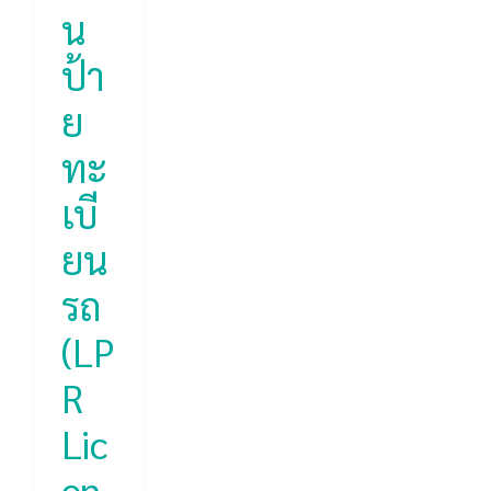
ion
น
ป้า
ย
ทะ
เบี
ยน
รถ
(LP
R
Lic
en