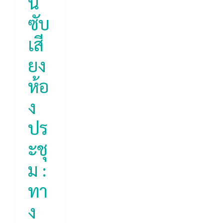
น
ice
ซับ
ion
เสี
ยง
ห้อ
ง
ปร
ะชุ
ม :
ทา
ง