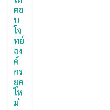
ตอ
บ
โจ
ทย์
อง
ค์
กร
ยุค
ให
ม่