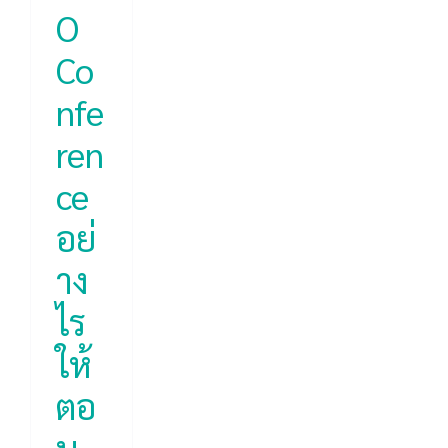
O
Co
nfe
ren
ce
อย่
าง
ไร
ให้
ตอ
บ