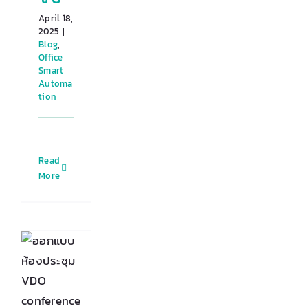
April 18,
2025
|
Blog
,
Office
Smart
Automa
tion
Read
More
บบ
ม
O
rence
ไร
บ