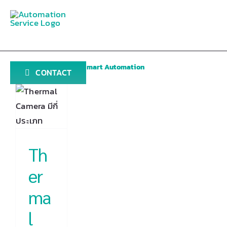
Skip
to
content
al
Home
»
Blog
»
Office Smart Automation
CONTACT
ra
ท?
็ม
บ
Th
ม่
ice
er
ion
ma
l