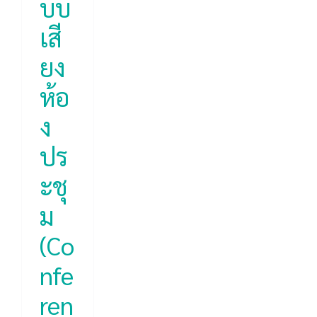
บบ
ion
เสี
ยง
ห้อ
ง
ปร
ะชุ
ม
(Co
nfe
ren