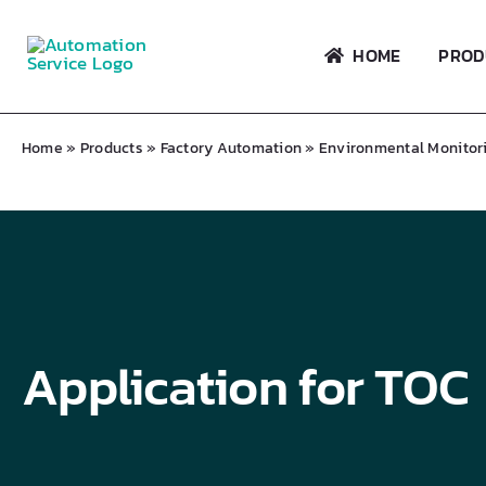
Skip
to
HOME
PROD
content
Home
»
Products
»
Factory Automation
»
Environmental Monitor
Application for TOC