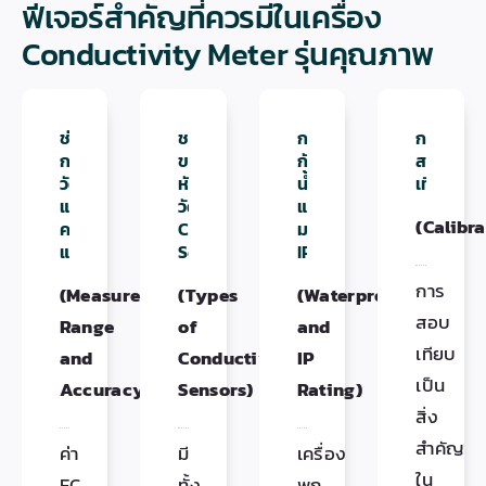
ฟีเจอร์สำคัญที่ควรมีในเครื่อง
Conductivity Meter รุ่นคุณภาพ
ช่วง
ชนิด
การ
การ
การ
ของ
กัน
สอบ
วัด
หัว
น้ำ
เทียบ
และ
วัด
และ
(Calibra
ความ
Conductivity
มาตรฐาน
แม่นยำ
Sensor
IP
การ
(Measurement
(Types
(Waterproofing
สอบ
Range
of
and
เทียบ
and
Conductivity
IP
เป็น
Accuracy)
Sensors)
Rating)
สิ่ง
สำคัญ
ค่า
มี
เครื่อง
ใน
EC
ทั้ง
พก