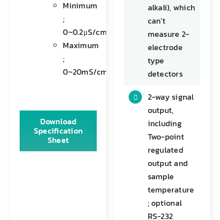
Minimum
alkali), which
;
can’t
0~0.2μS/cm
measure 2-
Maximum
electrode
;
type
0~20mS/cm
detectors
2-way signal
output,
Download
including
Specification
Two-point
Sheet
regulated
output and
sample
temperature
; optional
RS-232