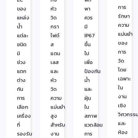
การ
ของ
หัว
พา
รักษา
แหล่ง
วัด
ควร
ความ
น้ำ
กรา
มี
แม่นยำ
แต่ละ
ไฟต์
IP67
ของ
ชนิด
ส
ขึ้น
การ
มี
แตน
ไป
วัด
ช่วง
เลส
เพื่อ
โดย
แตก
และ
ป้องกัน
เฉพาะ
ต่าง
หัว
น้ำ
ใน
กัน
วัด
และ
งาน
การ
ความ
ฝุ่น
เชิง
เลือก
แม่นยำ
ใน
วิศวกรร
เครื่อง
สูง
สภาพ
และ
ที่
สำหรับ
แวดล้อม
ห้อง
รองรับ
งาน
การ