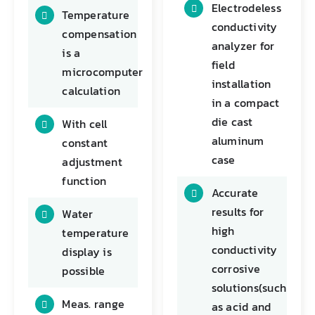
Electrodeless
Temperature
conductivity
compensation
analyzer for
is a
field
microcomputer
installation
calculation
in a compact
die cast
With cell
aluminum
constant
case
adjustment
function
Accurate
results for
Water
high
temperature
conductivity
display is
corrosive
possible
solutions(such
Meas. range
as acid and