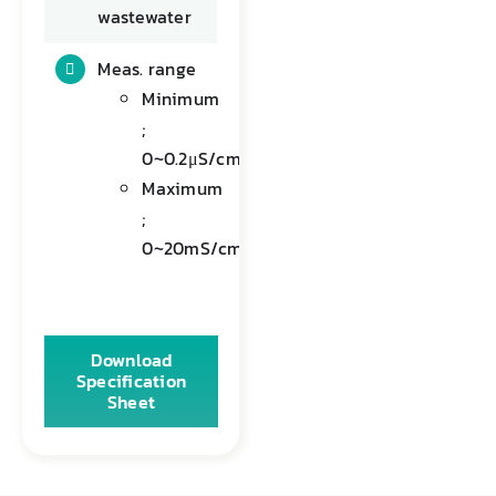
wastewater
Meas. range
Minimum
;
0~0.2μS/cm
Maximum
;
0~20mS/cm
Download
Specification
Sheet