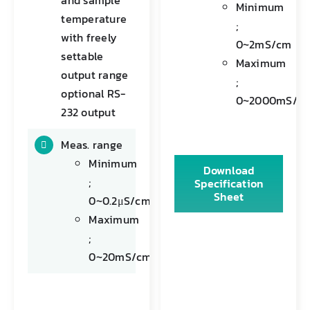
Minimum
temperature
;
with freely
0~2mS/cm
settable
Maximum
output range
;
optional RS-
0~2000mS/c
232 output
Meas. range
Minimum
Download
;
Specification
Sheet
0~0.2μS/cm
Maximum
;
0~20mS/cm