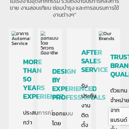
ในโรงงานอุตสาหกรรม รวมถึงงานบริการหลังการ
ขาย งานสอบเทียบ ซ่อมบำรุง และการอบรมการใช้
งานต่างๆ”
AFTER
TRUS
SALES
MORE
BRAN
SERVICE
THAN
DESIGN
QUAL
50
BY
รับ
YEARS
EXPERIENCED
ตัวแทน
EXPERIENCE
ประกัน
PROFESSIONALS
จำหน่า
งาน
จาก
ประสบการณ์
ออกแบบ
ติด
แบรนด์
กว่า
โดย
ตั้ง