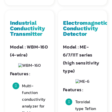
Industrial
Electromagnetic
Conductivity
Conductivity
Transmitter
Detector
Model : WBM-160
Model : ME-
(4-wire)
6/7/11T series
(high sensitivity
type)
Features :
Multi-
Features :
function
conductivity
Toroidal
analyzer for
type Teflon