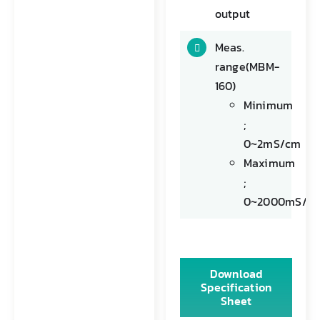
output
Meas.
range(MBM-
160)
Minimum
;
0~2mS/cm
Maximum
;
0~2000mS/c
Download
Specification
Sheet