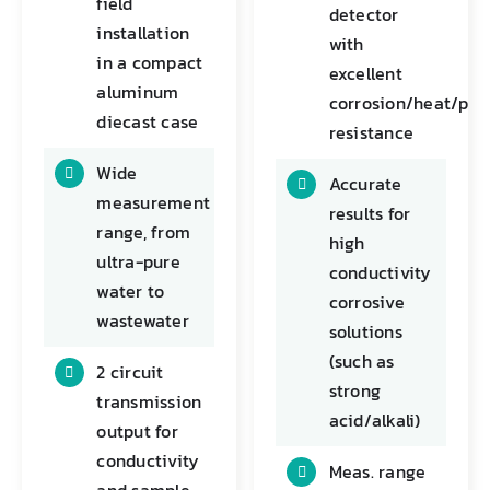
field
detector
installation
with
in a compact
excellent
aluminum
corrosion/heat/pre
diecast case
resistance
Wide
Accurate
measurement
results for
range, from
high
ultra-pure
conductivity
water to
corrosive
wastewater
solutions
(such as
2 circuit
strong
transmission
acid/alkali)
output for
conductivity
Meas. range
and sample