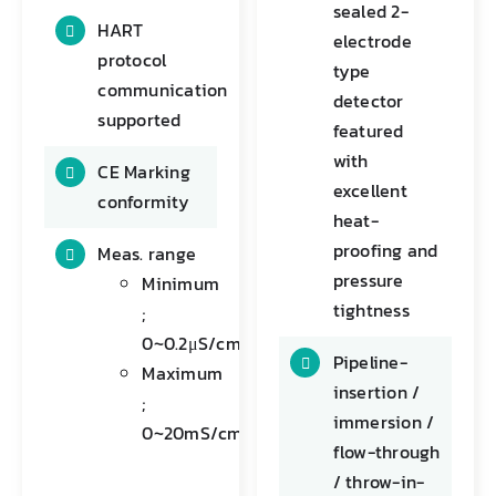
sealed 2-
HART
electrode
protocol
type
communication
detector
supported
featured
with
CE Marking
excellent
conformity
heat-
proofing and
Meas. range
pressure
Minimum
tightness
;
0~0.2μS/cm
Pipeline-
Maximum
insertion /
;
immersion /
0~20mS/cm
flow-through
/ throw-in-