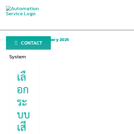
Skip
ก
to
บ
content
ง
ม
Home
»
Archives for January 2025
CONTACT
erence
d
m)
ไร
เลื
บ
์
อก
ร
ม่
ระ
ice
บบ
ion
เสี