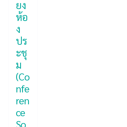
ยง
ห้อ
ง
ปร
ะชุ
ม
(Co
nfe
ren
ce
So